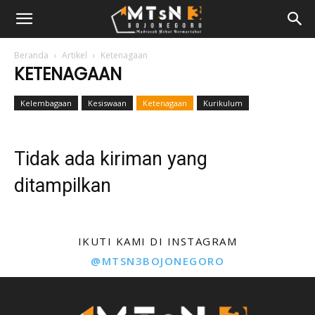
Beranda
Artikel
Ketenagaan
KETENAGAAN
Kelembagaan
Kesiswaan
Ketenagaan
Kurikulum
Tidak ada kiriman yang
ditampilkan
IKUTI KAMI DI INSTAGRAM
@MTSN3BOJONEGORO