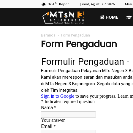
C
32.4
Jumat, Agustus 7, 2026
Masu
Kepoh
MTs
HOME
Negeri
Beranda
Form Pengaduan
Form Pengaduan
3
Bojonegoro