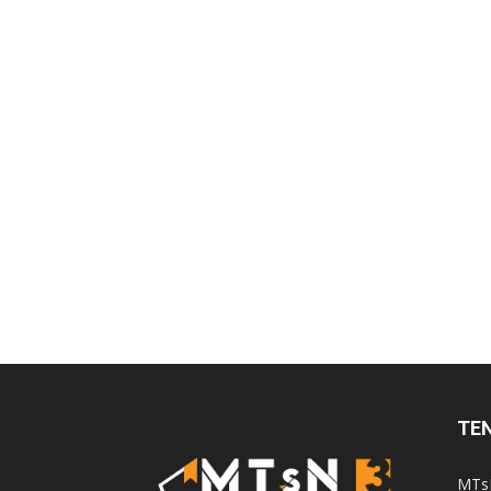
TE
MTsN