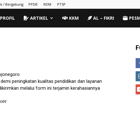
k / Bergabung
PPDB
RDM
PTSP
PROFIL
ARTIKEL
KKM
AL – FIKRI
PES
F