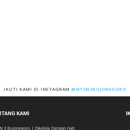
IKUTI KAMI DI INSTAGRAM
@MTSN3BOJONEGORO
NTANG KAMI
I
 3 Bojonegoro | Dikelola Dengan Hati