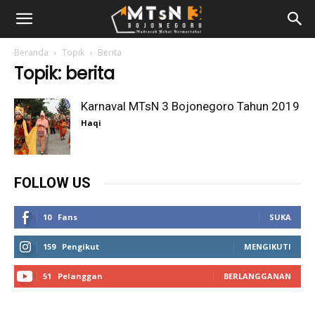
Beranda
Topik
Berita
Topik: berita
Karnaval MTsN 3 Bojonegoro Tahun 2019
Haqi
FOLLOW US
10
Fans
SUKA
159
Pengikut
MENGIKUTI
51
Pelanggan
BERLANGGANAN