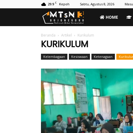
C
29.9
Sabtu, Agustus 8, 2026
Masu
Kepoh
MTs
HOME
Negeri
Beranda
Artikel
Kurikulum
KURIKULUM
3
Kelembagaan
Kesiswaan
Ketenagaan
Kurikul
Bojonegoro