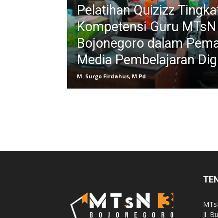
Pelatihan Quizizz Tingk
Kompetensi Guru MTsN
Bojonegoro dalam Pema
Media Pembelajaran Digi
M. Surgo Firdahus, M.Pd
TE
MTsN
Jl. 