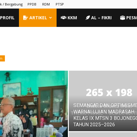
k / Bergabung
PPDB
RDM
PTSP
PROFIL
ARTIKEL
KKM
AL – FIKRI
PES
um
SEMANGAT DAN OPTIMISM
WARNAI UJIAN MADRASAH
KELAS IX MTSN 3 BOJONEG
TAHUN 2025–2026