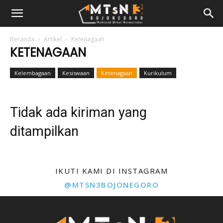
Beranda
Artikel
Ketenagaan
KETENAGAAN
Kelembagaan
Kesiswaan
Ketenagaan
Kurikulum
Tidak ada kiriman yang
ditampilkan
IKUTI KAMI DI INSTAGRAM
@MTSN3BOJONEGORO