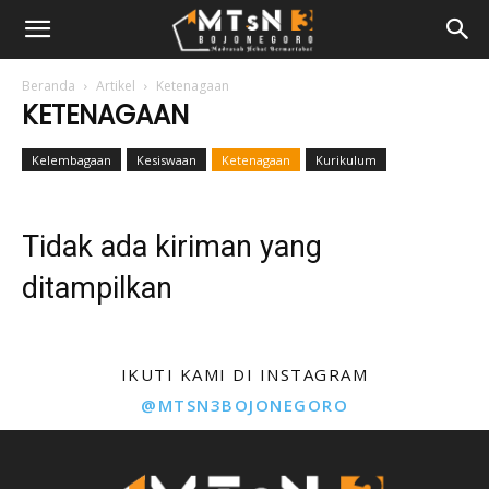
Beranda
Artikel
Ketenagaan
KETENAGAAN
Kelembagaan
Kesiswaan
Ketenagaan
Kurikulum
Tidak ada kiriman yang
ditampilkan
IKUTI KAMI DI INSTAGRAM
@MTSN3BOJONEGORO