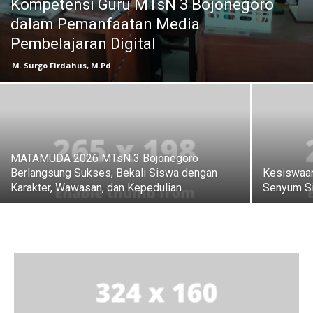
Kompetensi Guru MTsN 3 Bojonegoro
dalam Pemanfaatan Media
Pembelajaran Digital
M. Surgo Firdahus, M.Pd
MATAMUDA 2026 MTsN 3 Bojonegoro
Berlangsung Sukses, Bekali Siswa dengan
Kesiswaan
Karakter, Wawasan, dan Kepedulian
Senyum Si