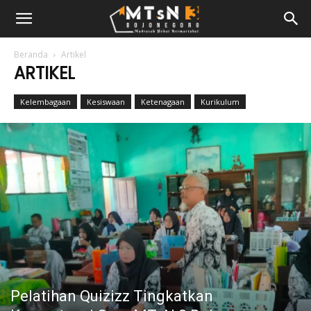
Beranda
Artikel
ARTIKEL
Kelembagaan
Kesiswaan
Ketenagaan
Kurikulum
Pelatihan Quizizz Tingkatkan