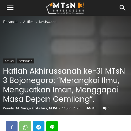
Beranda
Artikel
Kesiswaan
Artikel
Kesiswaan
Haflah Akhirussanah ke-31 MTsN
3 Bojonegoro: “Merangkai Ilmu,
Menguatkan Iman, Menggapai
Masa Depan Gemilang”.
Penulis
M. Surgo Firdahus, M.Pd
-
11 Juni 2026
83
0