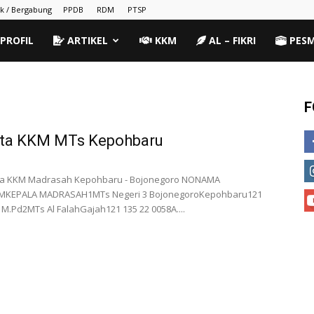
k / Bergabung
PPDB
RDM
PTSP
PROFIL
ARTIKEL
KKM
AL – FIKRI
PES
F
ota KKM MTs Kepohbaru
rta KKM Madrasah Kepohbaru - Bojonegoro NONAMA
KEPALA MADRASAH1MTs Negeri 3 BojonegoroKepohbaru121
i, M.Pd2MTs Al FalahGajah121 135 22 0058A....