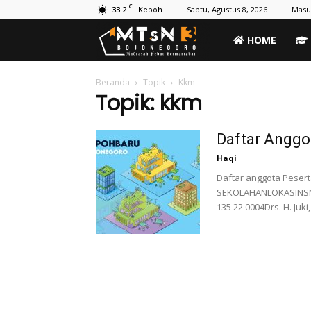
C
33.2
Sabtu, Agustus 8, 2026
Masu
Kepoh
MTs
HOME
Negeri
Beranda
Topik
Kkm
Topik: kkm
3
Daftar Angg
Haqi
Bojonegoro
Daftar anggota Pese
SEKOLAHANLOKASINSM
135 22 0004Drs. H. Juk