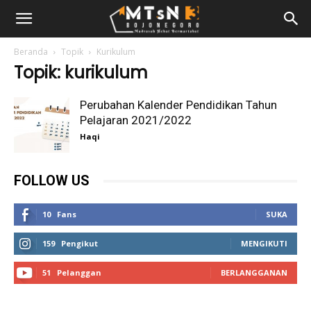
Beranda
Topik
Kurikulum
Topik: kurikulum
Perubahan Kalender Pendidikan Tahun
Pelajaran 2021/2022
Haqi
FOLLOW US
10
Fans
SUKA
159
Pengikut
MENGIKUTI
51
Pelanggan
BERLANGGANAN