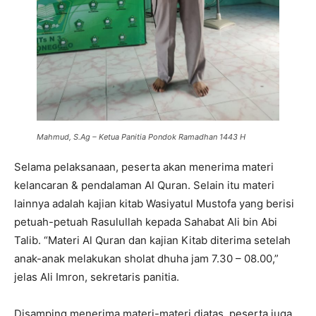
Mahmud, S.Ag – Ketua Panitia Pondok Ramadhan 1443 H
Selama pelaksanaan, peserta akan menerima materi
kelancaran & pendalaman Al Quran. Selain itu materi
lainnya adalah kajian kitab Wasiyatul Mustofa yang berisi
petuah-petuah Rasulullah kepada Sahabat Ali bin Abi
Talib. “Materi Al Quran dan kajian Kitab diterima setelah
anak-anak melakukan sholat dhuha jam 7.30 – 08.00,”
jelas Ali Imron, sekretaris panitia.
Disamping menerima materi-materi diatas, peserta juga