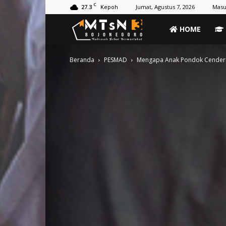
C
27.3
Jumat, Agustus 7, 2026
Masu
Kepoh
MTs
HOME
Negeri
Beranda
PESMAD
Mengapa Anak Pondok Cenderu
3
Bojonegoro