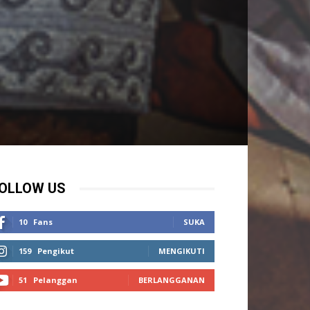
g
OLLOW US
10
Fans
SUKA
159
Pengikut
MENGIKUTI
51
Pelanggan
BERLANGGANAN