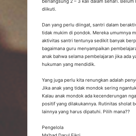
berlangsung 2 – 3 kali dalam sehari. Belum
diikuti.
Dan yang perlu diingat, santri dalam berakt
tidak mukim di pondok. Mereka umumnya m
aktivitas santri tentunya sedikit banyak be
bagaimana guru menyampaikan pembelajar
anak bahwa selama pembelajaran jika ada 
hukuman yang mendidik.
Yang juga perlu kita renungkan adalah pe
Jika anak yang tidak mondok sering ngantuk
Kalau anak mondok ada kecenderungan nga
positif yang dilakukannya. Rutinitas sholat 
lainnya yang harus dipatuhi. Pilih mana??
Pengelola
Ma’had Darul Fikri