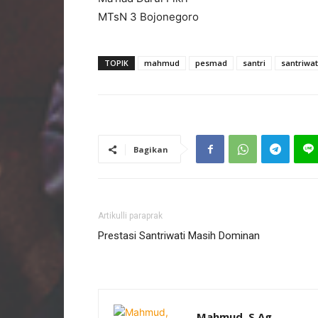
MTsN 3 Bojonegoro
TOPIK
mahmud
pesmad
santri
santriwat
Bagikan
Artikulli paraprak
Prestasi Santriwati Masih Dominan
Mahmud, S.Ag