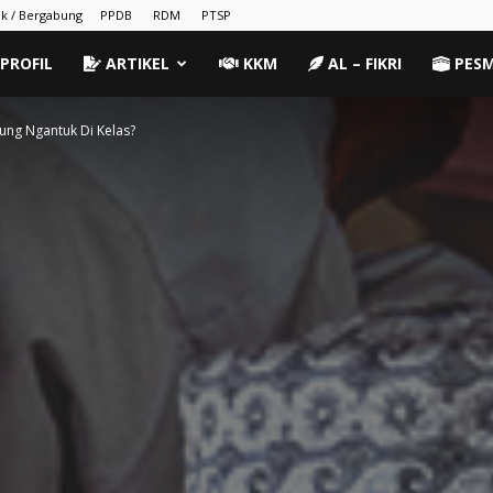
k / Bergabung
PPDB
RDM
PTSP
PROFIL
ARTIKEL
KKM
AL – FIKRI
PES
ng Ngantuk Di Kelas?