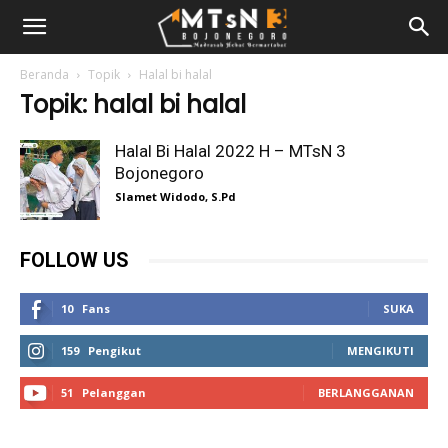
Beranda
Topik
Halal bi halal
Topik: halal bi halal
Halal Bi Halal 2022 H – MTsN 3
Bojonegoro
Slamet Widodo, S.Pd
FOLLOW US
10
Fans
SUKA
159
Pengikut
MENGIKUTI
51
Pelanggan
BERLANGGANAN