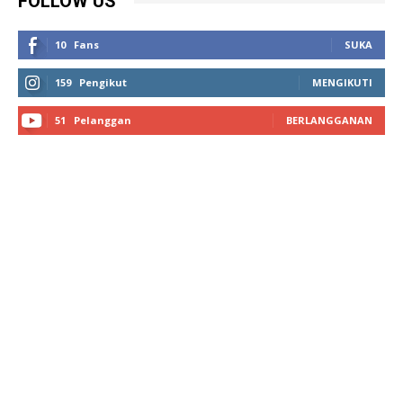
FOLLOW US
10
Fans
SUKA
159
Pengikut
MENGIKUTI
51
Pelanggan
BERLANGGANAN