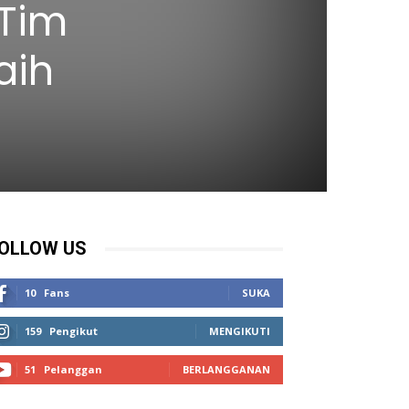
 Tim
aih
OLLOW US
10
Fans
SUKA
159
Pengikut
MENGIKUTI
51
Pelanggan
BERLANGGANAN