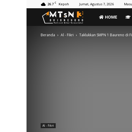
C
26.7
Jumat, Agustus 7, 2026
Masu
Kepoh
MTs
HOME
Negeri
Beranda
Al - Fikri
Taklukkan SMPN 1 Baureno di Fi
3
Bojonegoro
Al - Fikri