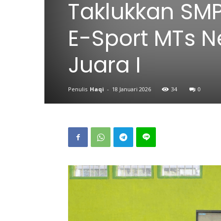
Taklukkan SMPN
E-Sport MTs N
Juara I
Penulis
Haqi
-
18 Januari 2026
34
0