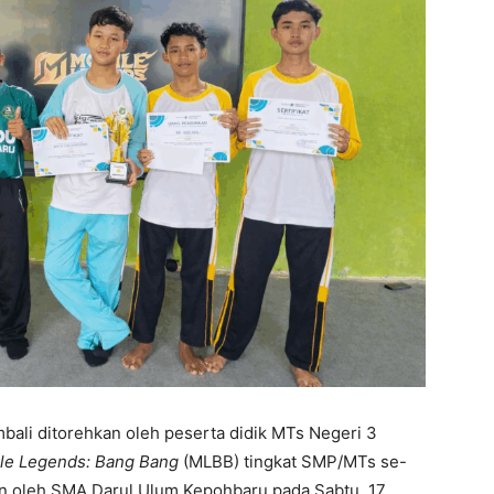
li ditorehkan oleh peserta didik MTs Negeri 3
le Legends: Bang Bang
(MLBB) tingkat SMP/MTs se-
n oleh SMA Darul Ulum Kepohbaru pada Sabtu, 17