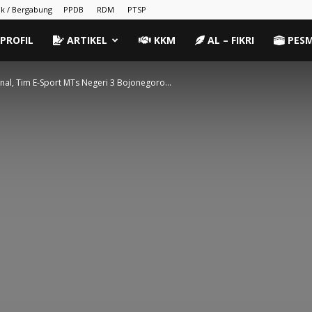
k / Bergabung
PPDB
RDM
PTSP
PROFIL
ARTIKEL
KKM
AL – FIKRI
PES
nal, Tim E-Sport MTs Negeri 3 Bojonegoro...