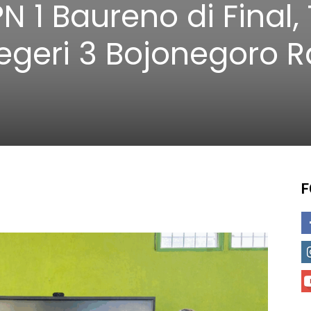
 1 Baureno di Final,
egeri 3 Bojonegoro R
F