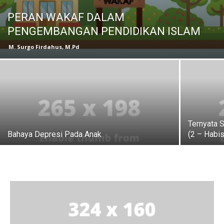
PERAN WAKAF DALAM
PENGEMBANGAN PENDIDIKAN ISLAM
M. Surgo Firdahus, M.Pd
Ternyata S
Bahaya Depresi Pada Anak
(2 – Habis