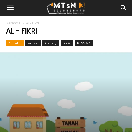
Beranda
Al - Fikri
AL - FIKRI
Al - Fikri
Artikel
Gallery
KKM
PESMAD