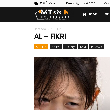
C
27.8
Kamis, Agustus 6, 2026
Masu
Kepoh
MTs
HOME
Negeri
Beranda
Al - Fikri
AL - FIKRI
3
Al - Fikri
Artikel
Gallery
KKM
PESMAD
Bojonegoro