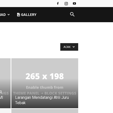
MAD
GALLERY
ACAK
R
MI
Larangan Mendatangi Ahli Juru
Tebak