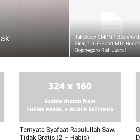
nak
Taklukkan SMPN 1 Baureno d
Final, Tim E-Sport MTs Negeri
Bojonegoro Raih Juara I
Ternyata Syafaat Rasulullah Saw.
G
Tidak Gratis (2 – Habis)
D